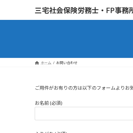
コ
ナ
三宅社会保険労務士・FP事
ン
ビ
テ
ゲ
ン
ー
ツ
シ
へ
ョ
ス
ン
キ
に
ッ
移
ホーム
お問い合わせ
プ
動
ご用件がお有りの方は以下のフォームよりお
お名前 (必須)